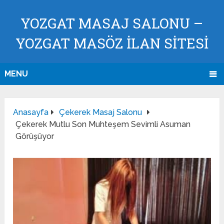
YOZGAT MASAJ SALONU –
YOZGAT MASÖZ İLAN SİTESİ
MENU
Anasayfa
Çekerek Masaj Salonu
Çekerek Mutlu Son Muhteşem Sevimli Asuman
Görüşüyor