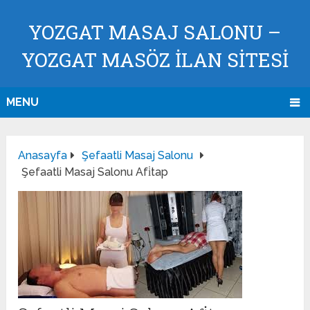
YOZGAT MASAJ SALONU –
YOZGAT MASÖZ İLAN SİTESİ
MENU
Anasayfa
Şefaatli Masaj Salonu
Şefaatli Masaj Salonu Afi̇tap