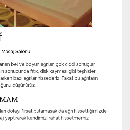
f
i Masaj Salonu
anan bel ve boyun ağrıları çok ciddi sonuçlar
ın sonucunda fıtık, disk kayması gibi teşhisler
rken bazı ağrılar hissederiz. Fakat bu ağrıların
uğunu düşünürüz.
HAMAM
an dolayı fırsat bulamasak da ağrı hissettiğimizde
 yaptırarak kendimizi rahat hissetmemiz