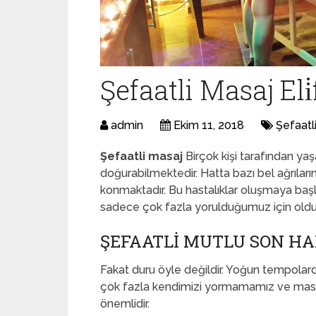
Şefaatli Masaj Eli̇
admin
Ekim 11, 2018
Şefaatl
Şefaatli masaj
Birçok kişi tarafından yaş
doğurabilmektedir. Hatta bazı bel ağrıların
konmaktadır. Bu hastalıklar oluşmaya başla
sadece çok fazla yorulduğumuz için old
ŞEFAATLI MUTLU SON 
Fakat duru öyle değildir. Yoğun tempolard
çok fazla kendimizi yormamamız ve masaj
önemlidir.