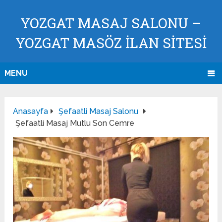
YOZGAT MASAJ SALONU –
YOZGAT MASÖZ İLAN SİTESİ
MENU
Anasayfa
Şefaatli Masaj Salonu
Şefaatli Masaj Mutlu Son Cemre