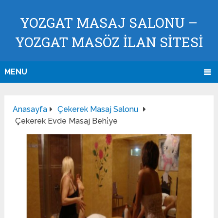
YOZGAT MASAJ SALONU –
YOZGAT MASÖZ İLAN SİTESİ
MENU
Anasayfa
Çekerek Masaj Salonu
Çekerek Evde Masaj Behi̇ye