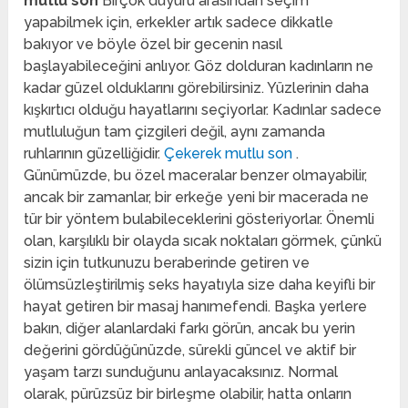
mutlu son
Birçok duyuru arasından seçim
yapabilmek için, erkekler artık sadece dikkatle
bakıyor ve böyle özel bir gecenin nasıl
başlayabileceğini anlıyor. Göz dolduran kadınların ne
kadar güzel olduklarını görebilirsiniz. Yüzlerinin daha
kışkırtıcı olduğu hayatlarını seçiyorlar. Kadınlar sadece
mutluluğun tam çizgileri değil, aynı zamanda
ruhlarının güzelliğidir.
Çekerek mutlu son
.
Günümüzde, bu özel maceralar benzer olmayabilir,
ancak bir zamanlar, bir erkeğe yeni bir macerada ne
tür bir yöntem bulabileceklerini gösteriyorlar. Önemli
olan, karşılıklı bir olayda sıcak noktaları görmek, çünkü
sizin için tutkunuzu beraberinde getiren ve
ölümsüzleştirilmiş seks hayatıyla size daha keyifli bir
hayat getiren bir masaj hanımefendi. Başka yerlere
bakın, diğer alanlardaki farkı görün, ancak bu yerin
değerini gördüğünüzde, sürekli güncel ve aktif bir
yaşam tarzı sunduğunu anlayacaksınız. Normal
olarak, pürüzsüz bir birleşme olabilir, hatta onların