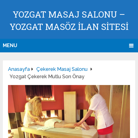
YOZGAT MASAJ SALONU –
YOZGAT MASÖZ İLAN SİTESİ
MENU
Anasayfa
Çekerek Masaj Salonu
Yozgat Çekerek Mutlu Son Önay