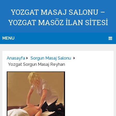
YOZGAT MASAJ SALONU –
YOZGAT MASÖZ İLAN SİTESİ
MENU
Anasayfa
Sorgun Masaj Salonu
Yozgat Sorgun Masaj Reyhan