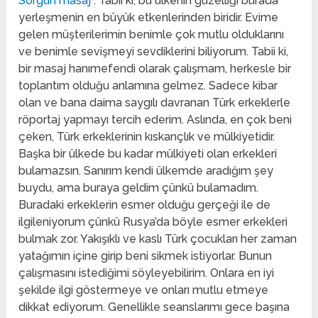
Sorgun masaj
. Tabii ki, bu ülkenin güzelliği burada
yerleşmenin en büyük etkenlerinden biridir. Evime
gelen müşterilerimin benimle çok mutlu olduklarını
ve benimle sevişmeyi sevdiklerini biliyorum. Tabii ki,
bir masaj hanımefendi olarak çalışmam, herkesle bir
toplantım olduğu anlamına gelmez. Sadece kibar
olan ve bana daima saygılı davranan Türk erkeklerle
röportaj yapmayı tercih ederim. Aslında, en çok beni
çeken, Türk erkeklerinin kıskançlık ve mülkiyetidir.
Başka bir ülkede bu kadar mülkiyeti olan erkekleri
bulamazsın. Sanırım kendi ülkemde aradığım şey
buydu, ama buraya geldim çünkü bulamadım.
Buradaki erkeklerin esmer olduğu gerçeği ile de
ilgileniyorum çünkü Rusya’da böyle esmer erkekleri
bulmak zor. Yakışıklı ve kaslı Türk çocukları her zaman
yatağımın içine girip beni sikmek istiyorlar. Bunun
çalışmasını istediğimi söyleyebilirim. Onlara en iyi
şekilde ilgi göstermeye ve onları mutlu etmeye
dikkat ediyorum. Genellikle seanslarımı gece başına