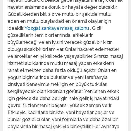
hayatın olacak. Özellikle gece hayatlarına layık olmak
hayatın anlamında doruk bir hayata değer olacaktır.
Güzelliklerden biri, siz ve mutlu bir şekilde mutlu
eden en mutlu olaylardaki en önemli olaylar için
idealdir.
Yozgat sarıkaya masaj salonu
. Gizli
güzelliklerin temiz ortamında, erkeklerin
büyüleneceği ve en iyisini verecek güzel bir kızın
olduğu sıcak bir ortam var. Onlar hakaret edemezler
ve erkekler en iyi kalitede yaşayabilirler. Sınırsız masaj
hizmeti aldıklarında mutlu masaj yapan erkeklerin
rahat etmekten daha fazla olduğu açıktır. Onları en
yoğun biçimlerinde bulurlar ve yeni taraflarıyla
cinsiyeti deneyimlemek için en büyük tutkuları
sergileyecek olan kadınları görürler. Yenilenen erkek
için gelecekte daha belirgin hale gelir, iş hayatındaki
çevre, filizlenmenin başarısı, yüksek zaman verir.
Etkileyici kadınlarla birlikte, yeni hayatlar başlar ve
bunlar göz alıcı olan yeni formlarla ve daha özel bir
paylaşımla bir masaj şekliyle birleştirilir. Her ayrıntıya