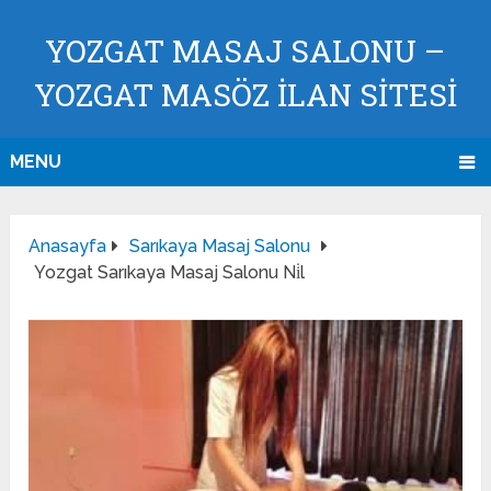
YOZGAT MASAJ SALONU –
YOZGAT MASÖZ İLAN SİTESİ
MENU
Anasayfa
Sarıkaya Masaj Salonu
Yozgat Sarıkaya Masaj Salonu Ni̇l