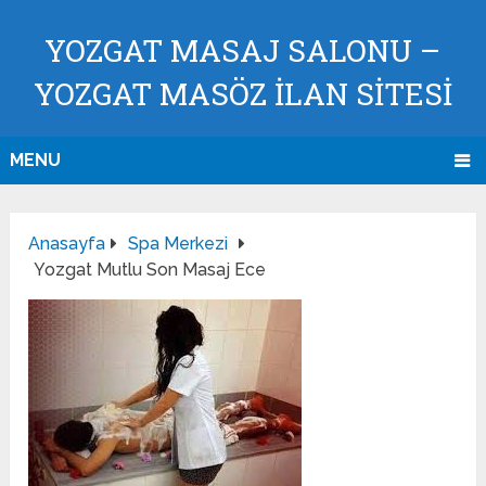
YOZGAT MASAJ SALONU –
YOZGAT MASÖZ İLAN SİTESİ
MENU
Anasayfa
Spa Merkezi
Yozgat Mutlu Son Masaj Ece