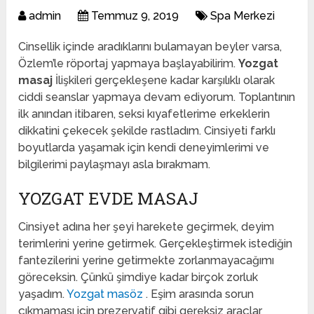
admin
Temmuz 9, 2019
Spa Merkezi
Cinsellik içinde aradıklarını bulamayan beyler varsa,
Özlem’le röportaj yapmaya başlayabilirim.
Yozgat
masaj
İlişkileri gerçekleşene kadar karşılıklı olarak
ciddi seanslar yapmaya devam ediyorum. Toplantının
ilk anından itibaren, seksi kıyafetlerime erkeklerin
dikkatini çekecek şekilde rastladım. Cinsiyeti farklı
boyutlarda yaşamak için kendi deneyimlerimi ve
bilgilerimi paylaşmayı asla bırakmam.
YOZGAT EVDE MASAJ
Cinsiyet adına her şeyi harekete geçirmek, deyim
terimlerini yerine getirmek. Gerçekleştirmek istediğin
fantezilerini yerine getirmekte zorlanmayacağımı
göreceksin. Çünkü şimdiye kadar birçok zorluk
yaşadım.
Yozgat masöz
. Eşim arasında sorun
çıkmaması için prezervatif gibi gereksiz araçlar