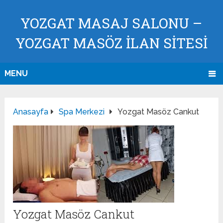
YOZGAT MASAJ SALONU –
YOZGAT MASÖZ İLAN SİTESİ
MENU
Anasayfa
Spa Merkezi
Yozgat Masöz Cankut
Yozgat Masöz Cankut