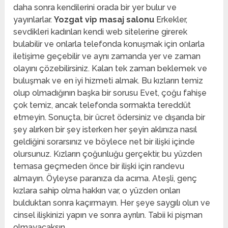
daha sonra kendilerini orada bir yer bulur ve
yayınlarlar.
Yozgat vip masaj salonu
Erkekler,
sevdikleri kadınları kendi web sitelerine girerek
bulabilir ve onlarla telefonda konuşmak için onlarla
iletişime geçebilir ve aynı zamanda yer ve zaman
olayını çözebilirsiniz. Kalan tek zaman beklemek ve
buluşmak ve en iyi hizmeti almak. Bu kızların temiz
olup olmadığının başka bir sorusu Evet, çoğu fahişe
çok temiz, ancak telefonda sormakta tereddüt
etmeyin. Sonuçta, bir ücret ödersiniz ve dışarıda bir
şey alırken bir şey isterken her şeyin aklınıza nasıl
geldiğini sorarsınız ve böylece net bir ilişki içinde
olursunuz. Kızların çoğunluğu gerçektir, bu yüzden
temasa geçmeden önce bir ilişki için randevu
almayın. Öyleyse paranıza da acıma. Ateşli, genç
kızlara sahip olma hakkın var, o yüzden onları
bulduktan sonra kaçırmayın. Her şeye saygılı olun ve
cinsel ilişkinizi yapın ve sonra ayrılın. Tabii ki pişman
olmayacaksın.