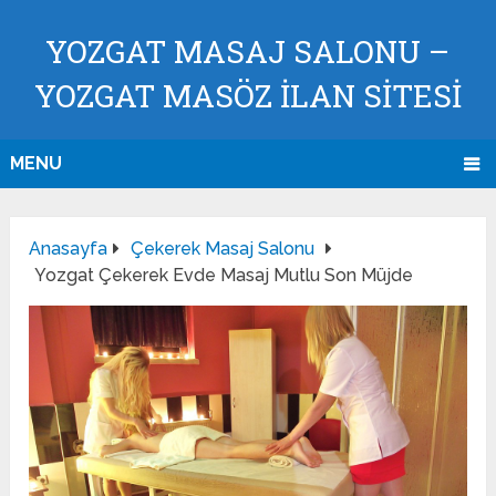
YOZGAT MASAJ SALONU –
YOZGAT MASÖZ İLAN SİTESİ
MENU
Anasayfa
Çekerek Masaj Salonu
Yozgat Çekerek Evde Masaj Mutlu Son Müjde