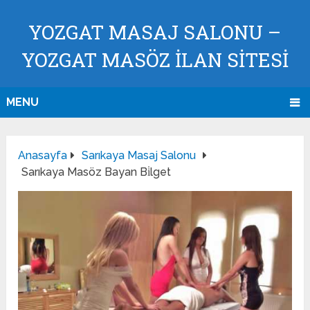
YOZGAT MASAJ SALONU –
YOZGAT MASÖZ İLAN SİTESİ
MENU
Anasayfa
Sarıkaya Masaj Salonu
Sarıkaya Masöz Bayan Bi̇lget