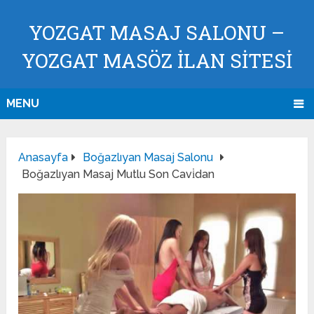
YOZGAT MASAJ SALONU –
YOZGAT MASÖZ İLAN SİTESİ
MENU
Anasayfa
Boğazlıyan Masaj Salonu
Boğazlıyan Masaj Mutlu Son Cavi̇dan