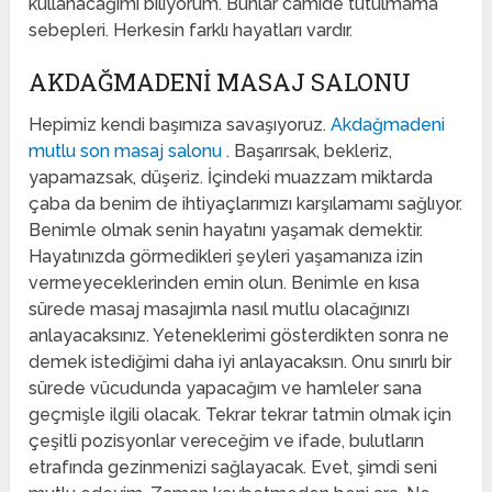
kullanacağımı biliyorum. Bunlar camide tutulmama
sebepleri. Herkesin farklı hayatları vardır.
AKDAĞMADENI MASAJ SALONU
Hepimiz kendi başımıza savaşıyoruz.
Akdağmadeni
mutlu son masaj salonu
. Başarırsak, bekleriz,
yapamazsak, düşeriz. İçindeki muazzam miktarda
çaba da benim de ihtiyaçlarımızı karşılamamı sağlıyor.
Benimle olmak senin hayatını yaşamak demektir.
Hayatınızda görmedikleri şeyleri yaşamanıza izin
vermeyeceklerinden emin olun. Benimle en kısa
sürede masaj masajımla nasıl mutlu olacağınızı
anlayacaksınız. Yeteneklerimi gösterdikten sonra ne
demek istediğimi daha iyi anlayacaksın. Onu sınırlı bir
sürede vücudunda yapacağım ve hamleler sana
geçmişle ilgili olacak. Tekrar tekrar tatmin olmak için
çeşitli pozisyonlar vereceğim ve ifade, bulutların
etrafında gezinmenizi sağlayacak. Evet, şimdi seni