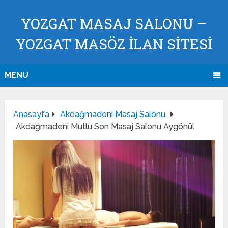
YOZGAT MASAJ SALONU –
YOZGAT MASÖZ İLAN SİTESİ
MENU
Anasayfa
Akdağmadeni Masaj Salonu
Akdağmadeni Mutlu Son Masaj Salonu Aygönül